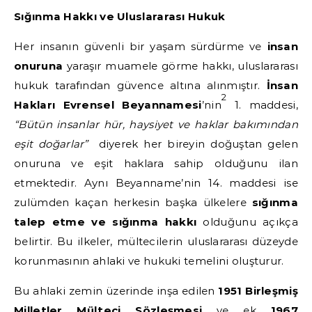
Sığınma Hakkı ve Uluslararası Hukuk
Her insanın güvenli bir yaşam sürdürme ve
insan
onuruna
yaraşır muamele görme hakkı, uluslararası
hukuk tarafından güvence altına alınmıştır.
İnsan
2
Hakları Evrensel Beyannamesi
’nin
1. maddesi,
“Bütün insanlar hür, haysiyet ve haklar bakımından
eşit doğarlar”
diyerek her bireyin doğuştan gelen
onuruna ve eşit haklara sahip olduğunu ilan
etmektedir. Aynı Beyanname’nin 14. maddesi ise
zulümden kaçan herkesin başka ülkelere
sığınma
talep etme ve sığınma hakkı
olduğunu açıkça
belirtir. Bu ilkeler, mültecilerin uluslararası düzeyde
korunmasının ahlaki ve hukuki temelini oluşturur.
Bu ahlaki zemin üzerinde inşa edilen
1951 Birleşmiş
Milletler Mülteci Sözleşmesi
ve ek
1967