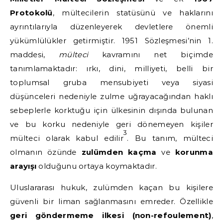
Protokolü
, mültecilerin statüsünü ve haklarını
ayrıntılarıyla düzenleyerek devletlere önemli
yükümlülükler getirmiştir. 1951 Sözleşmesi’nin 1.
maddesi,
mülteci
kavramını net biçimde
tanımlamaktadır: ırkı, dini, milliyeti, belli bir
toplumsal gruba mensubiyeti veya siyasi
düşünceleri nedeniyle zulme uğrayacağından haklı
sebeplerle korktuğu için ülkesinin dışında bulunan
ve bu korku nedeniyle geri dönemeyen kişiler
3
mülteci olarak kabul edilir
. Bu tanım, mülteci
olmanın özünde
zulümden kaçma
ve
korunma
arayışı
olduğunu ortaya koymaktadır.
Uluslararası hukuk, zulümden kaçan bu kişilere
güvenli bir liman sağlanmasını emreder. Özellikle
geri göndermeme ilkesi (non-refoulement)
,