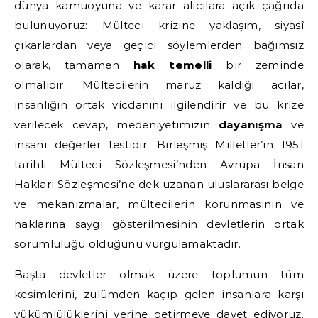
dünya kamuoyuna ve karar alıcılara açık çağrıda
bulunuyoruz: Mülteci krizine yaklaşım, siyasî
çıkarlardan veya geçici söylemlerden bağımsız
olarak, tamamen
hak temelli
bir zeminde
olmalıdır. Mültecilerin maruz kaldığı acılar,
insanlığın ortak vicdanını ilgilendirir ve bu krize
verilecek cevap, medeniyetimizin
dayanışma
ve
insani değerler testidir. Birleşmiş Milletler’in 1951
tarihli Mülteci Sözleşmesi’nden Avrupa İnsan
Hakları Sözleşmesi’ne dek uzanan uluslararası belge
ve mekanizmalar, mültecilerin korunmasının ve
haklarına saygı gösterilmesinin devletlerin ortak
sorumluluğu olduğunu vurgulamaktadır.
Başta devletler olmak üzere toplumun tüm
kesimlerini, zulümden kaçıp gelen insanlara karşı
yükümlülüklerini yerine getirmeye davet ediyoruz.