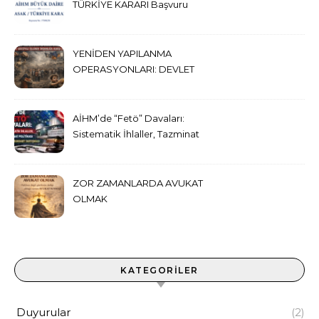
TÜRKİYE KARARI Başvuru
No. 17389/20
YENİDEN YAPILANMA
OPERASYONLARI: DEVLET
GÜCÜYLE İŞLENEN
İNSANLIĞA KARŞI SUÇ
AİHM’de “Fetö” Davaları:
Sistematik İhlaller, Tazminat
Politikası ve Çifte Standart
Tartışması
ZOR ZAMANLARDA AVUKAT
OLMAK
KATEGORILER
Duyurular
(2)