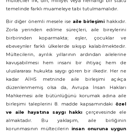
mülteciler ırk, din, milliyet veya herhangi bir statü
temelinde farklı muameleye tabi tutulmamalıdır.
Bir diğer önemli mesele ise
aile birleşimi
hakkıdır.
Zorla yerinden edilme süreçleri, aile bireylerini
birbirinden koparmakta; eşler, çocuklar ve
ebeveynler farklı ülkelerde sıkışıp kalabilmektedir.
Mültecilerin, ayrılık yıllarının ardından ailelerine
kavuşabilmesi hem insani bir ihtiyaç hem de
uluslararası hukukta saygı gören bir ilkedir. Her ne
kadar AİHS metninde aile birleşimi açıkça
düzenlenmemiş olsa da, Avrupa İnsan Hakları
Mahkemesi aile bütünlüğünü korumak adına aile
birleşimi taleplerini 8. madde kapsamındaki
özel
ve aile hayatına saygı hakkı
çerçevesinde ele
almaktadır. Bu yaklaşım, aile birliğinin
korunmasının mültecilerin
insan onuruna uygun