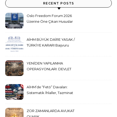
RECENT POSTS
Oslo Freedom Forum 2026
Üzerine Öne Çıkan Hususlar
ve Sonuç Değerlendirmesi
AİHM BÜYÜK DAİRE YASAK /
TÜRKİYE KARARI Başvuru
No. 17389/20
YENİDEN YAPILANMA
OPERASYONLARI: DEVLET
GÜCÜYLE İŞLENEN
İNSANLIĞA KARŞI SUÇ
AİHM’de “Fetö” Davaları:
Sistematik İhlaller, Tazminat
Politikası ve Çifte Standart
Tartışması
ZOR ZAMANLARDA AVUKAT
OLMAK