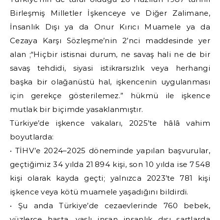
Birleşmiş Milletler İşkenceye ve Diğer Zalimane,
İnsanlık Dışı ya da Onur Kırıcı Muamele ya da
Cezaya Karşı Sözleşme’nin 2’nci maddesinde yer
alan ;“Hiçbir istisnai durum, ne savaş hali ne de bir
savaş tehdidi, siyasi istikrarsızlık veya herhangi
başka bir olağanüstü hal, işkencenin uygulanması
için gerekçe gösterilemez.” hükmü ile işkence
mutlak bir biçimde yasaklanmıştır.
Türkiye’de işkence vakaları, 2025’te hâlâ vahim
boyutlarda:
• TİHV’e 2024–2025 döneminde yapılan başvurular,
geçtiğimiz 34 yılda 21 894 kişi, son 10 yılda ise 7 548
kişi olarak kayda geçti; yalnızca 2023’te 781 kişi
işkence veya kötü muamele yaşadığını bildirdi.
• Şu anda Türkiye’de cezaevlerinde 760 bebek,
yüzlerce hasta, yaşlı insan insanlık dışı şartlarda