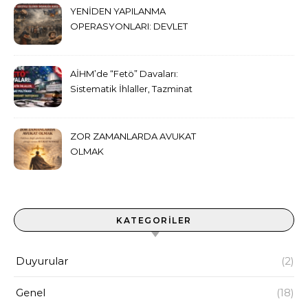
YENİDEN YAPILANMA
OPERASYONLARI: DEVLET
GÜCÜYLE İŞLENEN
İNSANLIĞA KARŞI SUÇ
AİHM’de “Fetö” Davaları:
Sistematik İhlaller, Tazminat
Politikası ve Çifte Standart
Tartışması
ZOR ZAMANLARDA AVUKAT
OLMAK
KATEGORILER
Duyurular
(2)
Genel
(18)