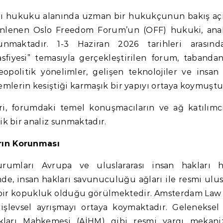
enlenen Oslo Freedom Forum’un (OFF) hukuki, anal
unmaktadır. 1-3 Haziran 2026 tarihleri arasın
asfiyesi” temasıyla gerçekleştirilen forum, tabanda
jeopolitik yönelimler, gelişen teknolojiler ve insan 
lerin kesiştiği karmaşık bir yapıyı ortaya koymuştu
i, forumdaki temel konuşmacıların ve ağ katılımcı
ik bir analiz sunmaktadır.
rın Korunması
umları Avrupa ve uluslararası insan hakları 
de, insan hakları savunuculuğu ağları ile resmi ulusl
bir kopukluk olduğu görülmektedir. Amsterdam Law
 işlevsel ayrışmayı ortaya koymaktadır. Gelenekse
ları Mahkemesi (AİHM) gibi resmi yargı mekani