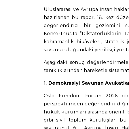
Uluslararası ve Avrupa insan hakları hukuku alanında uzman bir hukukçunun bakış açısından
hazırlanan bu rapor, 18. kez düz
değerlendirici bir gözlemini s
Konserthus’ta “Diktatörlüklerin T
kahramanlık hikâyeleri, stratejik 
savunuculuğundaki yenilikçi yöntem
Aşağıdaki sonuç değerlendirmeler
tanıklıklarından hareketle sistemat
1
. Demokrasiyi Savunan Avukatla
Oslo Freedom Forum 2026 otur
perspektifinden değerlendirildiğin
hukuk kurumları arasında önemli 
gibi sivil toplum kuruluşları bu
savunuculuğu, Avrupa İnsan Hak