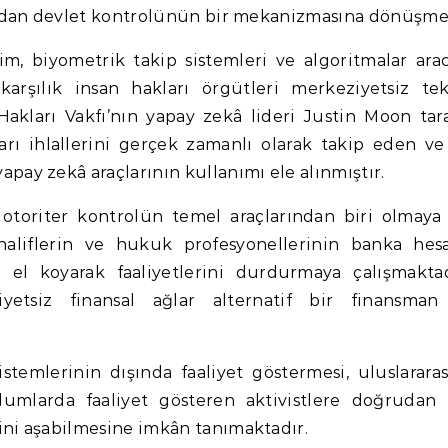
yandan devlet kontrolünün bir mekanizmasına dönüşme
m, biyometrik takip sistemleri ve algoritmalar aracı
karşılık insan hakları örgütleri merkeziyetsiz tek
Hakları Vakfı’nın yapay zekâ lideri Justin Moon tar
arı ihlallerini gerçek zamanlı olarak takip eden ve
pay zekâ araçlarının kullanımı ele alınmıştır.
otoriter kontrolün temel araçlarından biri olmay
haliflerin ve hukuk profesyonellerinin banka hesa
 el koyarak faaliyetlerini durdurmaya çalışmakta
etsiz finansal ağlar alternatif bir finansman
istemlerinin dışında faaliyet göstermesi, uluslararas
plumlarda faaliyet gösteren aktivistlere doğrudan
ini aşabilmesine imkân tanımaktadır.