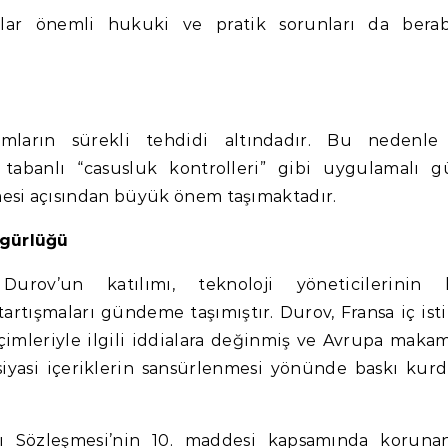
açlar önemli hukuki ve pratik sorunları da bera
lımların sürekli tehdidi altındadır. Bu nedenl
tabanlı “casusluk kontrolleri” gibi uygulamalı g
nmesi açısından büyük önem taşımaktadır.
zgürlüğü
urov’un katılımı, teknoloji yöneticilerinin 
artışmaları gündeme taşımıştır. Durov, Fransa iç isti
mleriyle ilgili iddialara değinmiş ve Avrupa makam
iyasi içeriklerin sansürlenmesi yönünde baskı ku
 Sözleşmesi’nin 10. maddesi kapsamında koruna