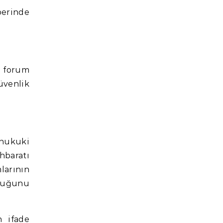
berinde
e forum
üvenlik
hukuki
hbaratı
larının
rduğunu
n ifade