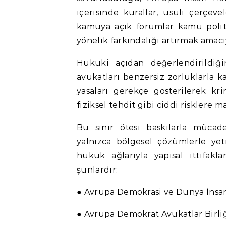
içerisinde kurallar, usuli çerçeve
kamuya açık forumlar kamu politi
yönelik farkındalığı artırmak amacıy
Hukuki açıdan değerlendirildiğin
avukatları benzersiz zorluklarla ka
yasaları gerekçe gösterilerek kr
fiziksel tehdit gibi ciddi risklere 
Bu sınır ötesi baskılarla müca
yalnızca bölgesel çözümlerle ye
hukuk ağlarıyla yapısal ittifakl
şunlardır:
● Avrupa Demokrasi ve Dünya İnsan 
● Avrupa Demokrat Avukatlar Birli