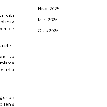
Nisan 2025
eri gibi
Mart 2025
 olanak
 hem de
Ocak 2025
tadır.
ansı ve
rmlarda
ilirlik
luğunun
direniş