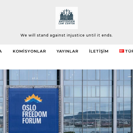
We will stand against injustice until it ends.
A
KOMISYONLAR
YAYINLAR
İLETIŞIM
TÜ