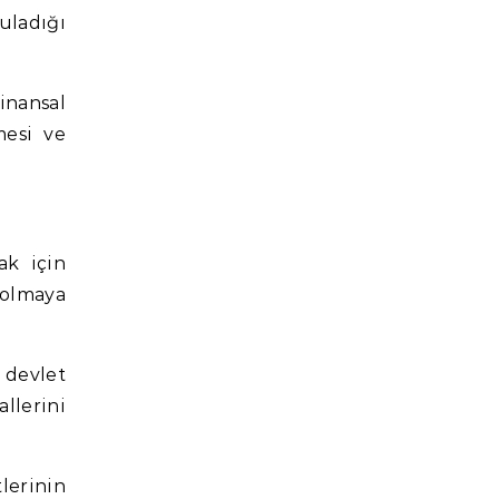
uladığı
inansal
mesi ve
ak için
 olmaya
 devlet
llerini
lerinin