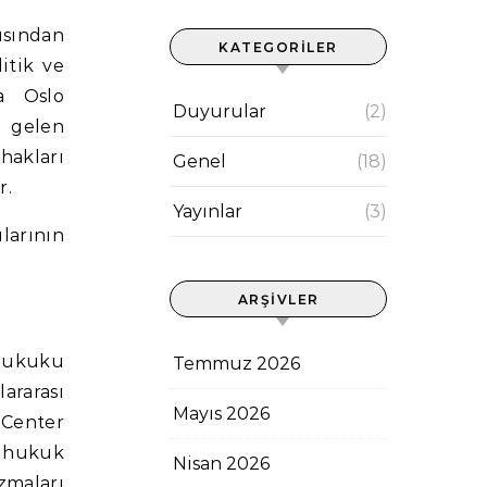
KATEGORILER
itik ve
da Oslo
Duyurular
(2)
n gelen
hakları
Genel
(18)
r.
Yayınlar
(3)
larının
ARŞIVLER
hukuku
Temmuz 2026
ararası
Mayıs 2026
 Center
l hukuk
Nisan 2026
zmaları