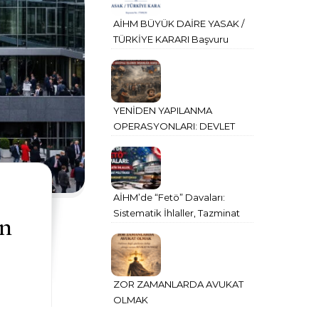
AİHM BÜYÜK DAİRE YASAK /
TÜRKİYE KARARI Başvuru
No. 17389/20
YENİDEN YAPILANMA
OPERASYONLARI: DEVLET
GÜCÜYLE İŞLENEN
İNSANLIĞA KARŞI SUÇ
AİHM’de “Fetö” Davaları:
Sistematik İhlaller, Tazminat
an
Politikası ve Çifte Standart
Tartışması
ZOR ZAMANLARDA AVUKAT
OLMAK