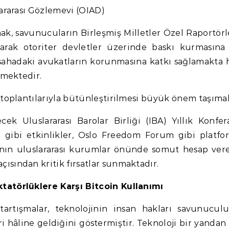
lararası Gözlemevi (OIAD)
mak, savunucuların Birleşmiş Milletler Özel Raportörl
narak otoriter devletler üzerinde baskı kurmasına
m sahadaki avukatların korunmasına katkı sağlamakta
rmektedir.
 toplantılarıyla bütünleştirilmesi büyük önem taşımak
k Uluslararası Barolar Birliği (IBA) Yıllık Konfer
 gibi etkinlikler, Oslo Freedom Forum gibi platfo
nın uluslararası kurumlar önünde somut hesap vereb
sından kritik fırsatlar sunmaktadır.
tatörlüklere Karşı Bitcoin Kullanımı
artışmalar, teknolojinin insan hakları savunucu
 hâline geldiğini göstermiştir. Teknoloji bir yandan 