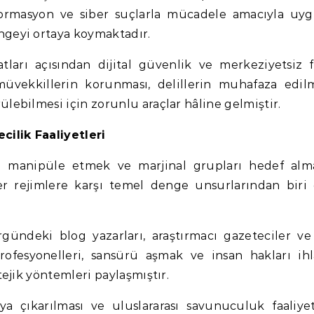
ormasyon ve siber suçlarla mücadele amacıyla uyg
ngeyi ortaya koymaktadır.
tları açısından dijital güvenlik ve merkeziyetsiz f
 müvekkillerin korunması, delillerin muhafaza edil
lebilmesi için zorunlu araçlar hâline gelmiştir.
cilik Faaliyetleri
u manipüle etmek ve marjinal grupları hedef alm
er rejimlere karşı temel denge unsurlarından biri
ndeki blog yazarları, araştırmacı gazeteciler ve
fesyonelleri, sansürü aşmak ve insan hakları ihla
tejik yöntemleri paylaşmıştır.
ya çıkarılması ve uluslararası savunuculuk faaliyet