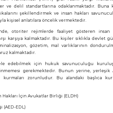
ler ve delil standartlarına odaklanmaktadır. Buna ka
kalarını şekillendirmek ve insan hakları savunuc
la kişisel anlatılara öncelik vermektedir.
de, otoriter rejimlerde faaliyet gösteren insan 
rşı karşıya kalmaktadır. Bu kişiler sıklıkla devlet g
iminalizasyon, gözetim, mal varlıklarının dondurul
maruz kalmaktadır.
dele edebilmek için hukuk savunuculuğu kuruluş
tinmemesi gerekmektedir. Bunun yerine, yerleşik
ar kurmaları zorunludur. Bu alandaki başlıca kur
Hakları İçin Avukatlar Birliği (ELDH)
ği (AED-EDL)