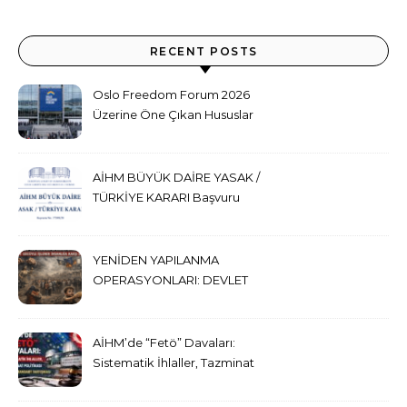
RECENT POSTS
Oslo Freedom Forum 2026
Üzerine Öne Çıkan Hususlar
ve Sonuç Değerlendirmesi
AİHM BÜYÜK DAİRE YASAK /
TÜRKİYE KARARI Başvuru
No. 17389/20
YENİDEN YAPILANMA
OPERASYONLARI: DEVLET
GÜCÜYLE İŞLENEN
İNSANLIĞA KARŞI SUÇ
AİHM’de “Fetö” Davaları:
Sistematik İhlaller, Tazminat
Politikası ve Çifte Standart
Tartışması