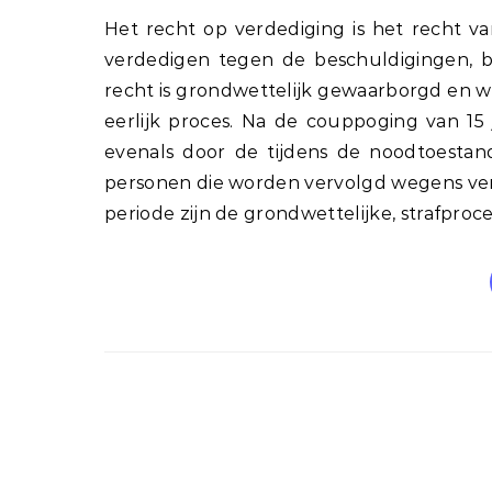
Het recht op verdediging is het recht van een persoon die van een misdrijf wordt beschuldigd om zich te
verdedigen tegen de beschuldigingen, bew
recht is grondwettelijk gewaarborgd en 
eerlijk proces. Na de couppoging van 15 
evenals door de tijdens de noodtoestan
personen die worden vervolgd wegens ve
periode zijn de grondwettelijke, strafproc