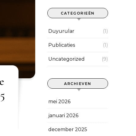
tegen ‘Geografie is Noodlot’
CATEGORIEËN
Duyurular
(1)
Publicaties
(1)
Uncategorized
(9)
e
ARCHIEVEN
15
mei 2026
januari 2026
december 2025