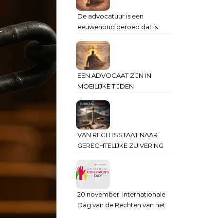
De advocatuur is een
eeuwenoud beroep dat is
ontstaan om de diepste
wonden van de mensheid te
helen
EEN ADVOCAAT ZIJN IN
MOEILIJKE TIJDEN
VAN RECHTSSTAAT NAAR
GERECHTELIJKE ZUIVERING
20 november: Internationale
Dag van de Rechten van het
Kind – Een Juridisch Bezwaar